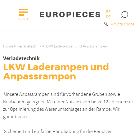
FR
Open
DE
menu
the
Private space
searc
bar
Home
Verladetechnik
LKW Laderampen und Anpassrampen
Verladetechnik
LKW Laderampen und
Anpassrampen
Unsere Anpassrampen sind für vorhandene Gruben sowie
Neubauten geeignet. Mit einer Nutzlast von bis zu 12 t dienen sie
zur Optimierung des Warenumschlages an der Rampe. Wir
garantieren :
Sicherheit und einfache Handhabung für die Benutzer