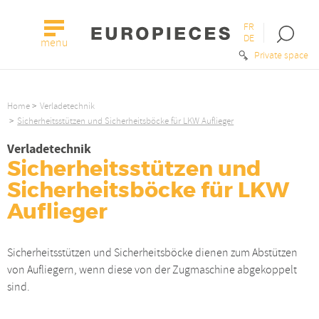
FR
Open
DE
menu
the
Private space
searc
bar
Home
Verladetechnik
Sicherheitsstützen und Sicherheitsböcke für LKW Auflieger
Verladetechnik
Sicherheitsstützen und
Sicherheitsböcke für LKW
Auflieger
Sicherheitsstützen und Sicherheitsböcke dienen zum Abstützen
von Aufliegern, wenn diese von der Zugmaschine abgekoppelt
sind.