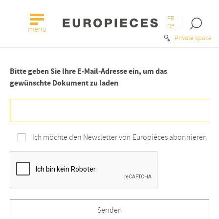
FR
Open
DE
menu
the
Private space
searc
bar
Bitte geben Sie Ihre E-Mail-Adresse ein, um das
gewünschte Dokument zu laden
Ich möchte den Newsletter von Europièces abonnieren