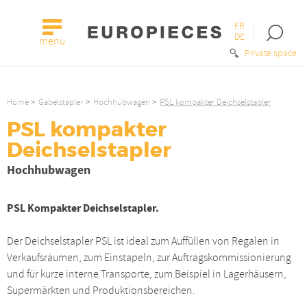
FR
Open
DE
menu
the
Private space
searc
bar
Home
Gabelstapler
Hochhubwagen
PSL kompakter Deichselstapler
PSL kompakter
Deichselstapler
Hochhubwagen
PSL Kompakter Deichselstapler.
Der Deichselstapler PSL ist ideal zum Auffüllen von Regalen in
Verkaufsräumen, zum Einstapeln, zur Auftragskommissionierung
und für kurze interne Transporte, zum Beispiel in Lagerhäusern,
Supermärkten und Produktionsbereichen.