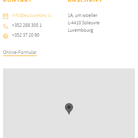
KONTAKT
ANSCHRIFT
info@europieces.lu
1A, um woeller
L-4410 Soleuvre
+352 288 305 1
Luxembourg
+352 37 20 90
Online-Formular