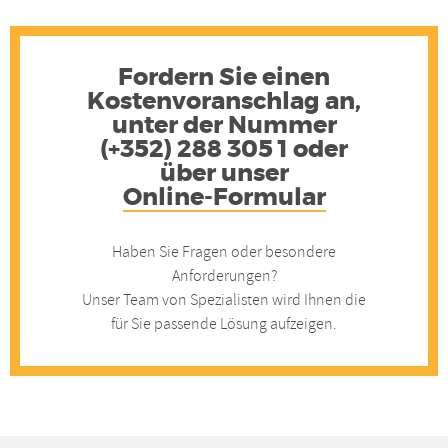
Elektro-
Elektro-
Hochhu
-
Hochhubwagen
Hochhubwa
Elekt
Hoch
Fordern Sie einen
Kostenvoranschlag an,
unter der Nummer
(+352) 288 305 1 oder
über unser
Online-Formular
Haben Sie Fragen oder besondere
Anforderungen?
Unser Team von Spezialisten wird Ihnen die
für Sie passende Lösung aufzeigen.