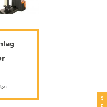
hlag
er
igen.