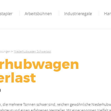
stapler
Arbeitsbühnen
Industrieregale
Han
ösungen
Niederhubwagen Schwerlast
erhubwagen
rlast
n
n, die mehrere Tonnen schwer sind, reichen gewöhnliche Niederhubw
ahrzeug und einen erfahrenen Hersteller. Mit einer enormen Vielfalt 