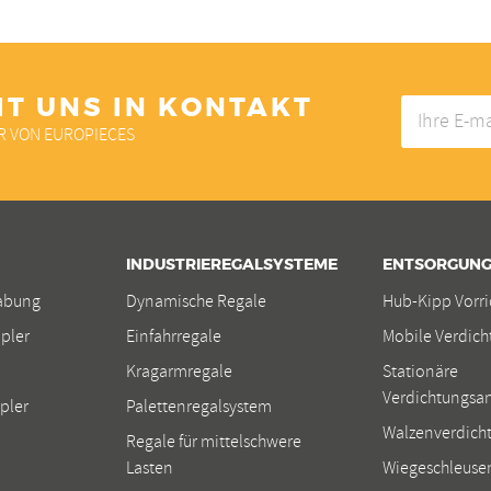
IT UNS IN KONTAKT
Ihre
E-
R VON EUROPIECES
mail-
Adresse
INDUSTRIEREGALSYSTEME
ENTSORGUNG
abung
Dynamische Regale
Hub-Kipp Vorr
pler
Einfahrregale
Mobile Verdic
Kragarmregale
Stationäre
Verdichtungsa
pler
Palettenregalsystem
Walzenverdicht
Regale für mittelschwere
Lasten
Wiegeschleuse