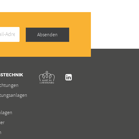
Absenden
Kremer
STECHNIK
Linkedin
ichtungen
htungsanlagen
nlagen
er
n