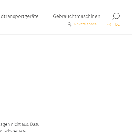
Open
dtransportgeräte
Gebrauchtmaschinen
the
Private space
FR
DE
search
bar
agen nicht aus. Dazu
an Schwerlast-