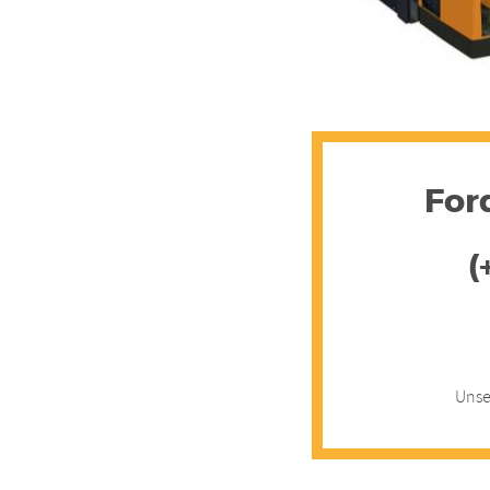
For
(
Unse