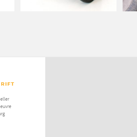
RIFT
eller
leuvre
rg