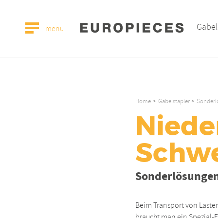
Gabel
menu
Home
Gabelstapler
Sonderl
Nied
Schwe
Sonderlösunge
Beim Transport von Laste
braucht man ein Spezial-F