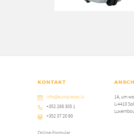
KONTAKT
ANSCH
info@europieces.lu
1A, um wo
L-4410 So
+352 288 305 1
Luxembou
+352 37 20 90
Online-Formular