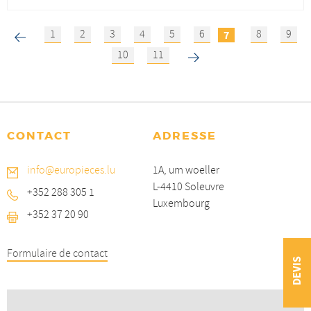
on
on
it
it
Facebook
Linkedin
-
by
‹
1
2
3
4
5
6
8
9
7
-
-
Sas
mail
previous
Pages
next
Sas
Sas
d'étanch
-
10
11
›
d'étanchéité
d'étanchéit
gonflabl
Sas
gonflables
gonflables
d'éta
gonfl
CONTACT
ADRESSE
info@europieces.lu
1A, um woeller
L-4410 Soleuvre
+352 288 305 1
Luxembourg
+352 37 20 90
Formulaire de contact
DEVIS