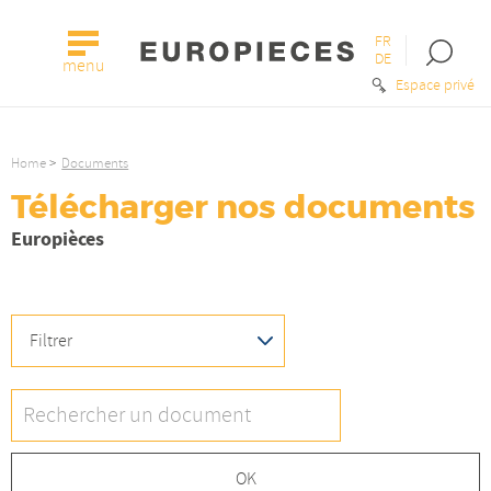
FR
Open
DE
menu
the
Espace privé
searc
bar
Home
Documents
Télécharger nos documents
Europièces
FILTRER
Filtrer
FIND
A
DOCUMENT