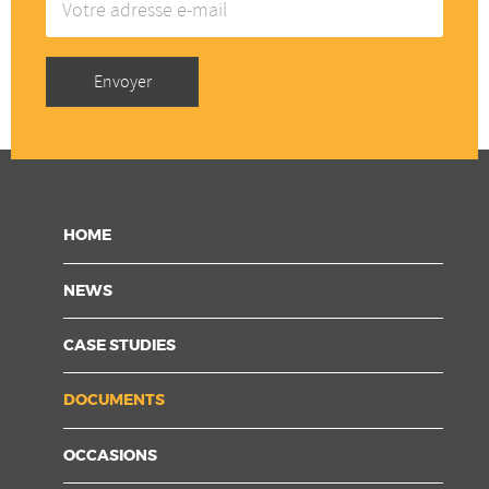
adresse
e-
mail
Envoyer
HOME
NEWS
CASE STUDIES
DOCUMENTS
OCCASIONS