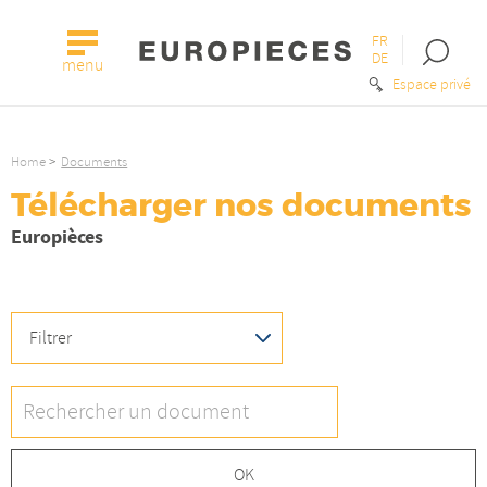
FR
Open
DE
menu
the
Espace privé
searc
bar
Home
Documents
Télécharger nos documents
Europièces
FILTRER
Filtrer
FIND
A
DOCUMENT