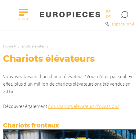
FR
Open
DE
menu
the
Espace privé
searc
bar
Home
Chariots élévateurs
Chariots élévateurs
Vous avez besoin d’un chariot élévateur ? Vous n’êtes pas seul. En
effet, plus d’un million de chariots élévateurs ont été vendus en
2016.
Découvrez également
nos chariots élévateurs d'occasions
.
Chariots frontaux