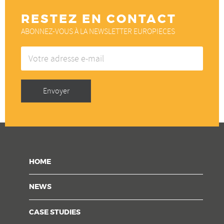
RESTEZ EN CONTACT
ABONNEZ-VOUS À LA NEWSLETTER EUROPIECES
Votre
adresse
e-
mail
Envoyer
HOME
NEWS
CASE STUDIES