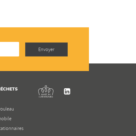
Envoyer
Kremer
DÉCHETS
Linkedin
rouleau
obile
ationnaires