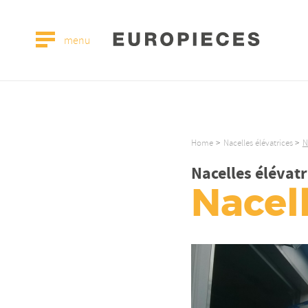
menu
Home
Nacelles élévatrices
N
Nacelles élévatr
Nacel