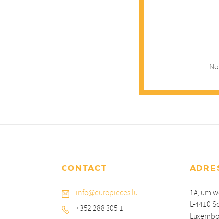
Not
CONTACT
ADRE
info@europieces.lu
1A, um w
L-4410 S
+352 288 305 1
Luxembo