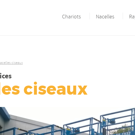
Chariots
Nacelles
Ra
acelles ciseaux
ices
les ciseaux