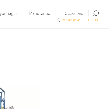
Open
yonnages
Manutention
Occasions
the
Espace privé
FR
DE
search
bar