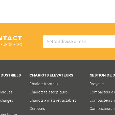
NTACT
Votre
adresse
 EUROPIECES
e-
mail
DUSTRIELS
CHARIOTS ELEVATEURS
GESTION DE 
Chariots frontaux
Broyeurs
miques
Chariots télescopiques
Compacteur à 
charges
Chariots à mâts rétractables
Compacteurs m
Gerbeurs
Compacteurs st
umulation