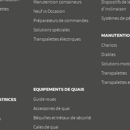
Manutention containeurs
Dispositifs de 
ettes
d'inclinaison
Neuf vs Occasion
Systèmes de p
Préparateurs de commandes
Solutions spéciales
MANUTENTIO
Transpalettes électriques
Chariots
Diables
Solutions moto
Transpalettes
Transpalettes 
EQUIPEMENTS DE QUAIS
Guide roues
ATRICES
Accessoires de quai
Béquilles et trétaux de sécurité
s
Cales de quai