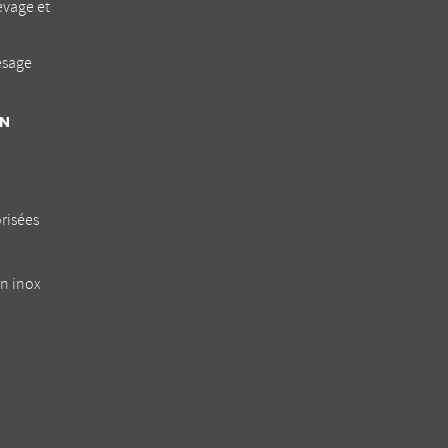
levage et
ésage
N
risées
en inox