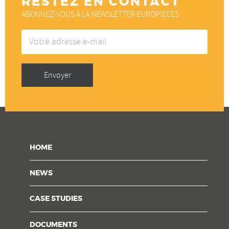
RESTEZ EN CONTACT
ABONNEZ-VOUS À LA NEWSLETTER EUROPIECES
Votre
adresse
e-
mail
Envoyer
HOME
NEWS
CASE STUDIES
DOCUMENTS