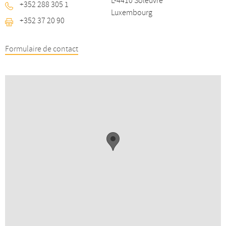
L-4410 Soleuvre
+352 288 305 1
double
double
galet
P
Luxembourg
galets
galets
do
+352 37 20 90
ga
Formulaire de contact