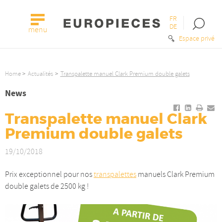
FR
Open
DE
menu
the
Espace privé
searc
bar
Home
Actualités
Transpalette manuel Clark Premium double galets
News
Share
Share
Print
S
Transpalette manuel Clark
on
on
it
it
Facebook
Linkedin
-
by
Premium double galets
-
-
Trans
ma
19/10/2018
Transpalette
Transpal
manu
-
manuel
manuel
Clark
Tr
Prix exceptionnel pour nos
transpalettes
manuels Clark Premium
Clark
Clark
Prem
m
double galets de 2500 kg !
Premium
Premiu
doub
Cl
double
double
galet
P
galets
galets
do