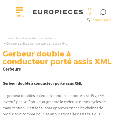
FR
Open
DE
menu
the
Espace privé
searc
bar
Home
Chariots élévateurs
Gerbeurs
Gerbeur double à conducteur porté assis XML
Gerbeur double à
conducteur porté assis XML
Gerbeurs
Gerbeur double à conducteur porté assis XML
Le gerbeur doubles palettes à conducteur porté assis Ergo XML
inventé par UniCarriers augmente la cadence de vos cycles de
manutention. Il est idéal pour approvisionner les chaînes de
production comme pour les applications de passage à quai.