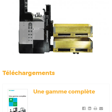
Téléchargements
Une gamme complète
Share
Share
Print
Send