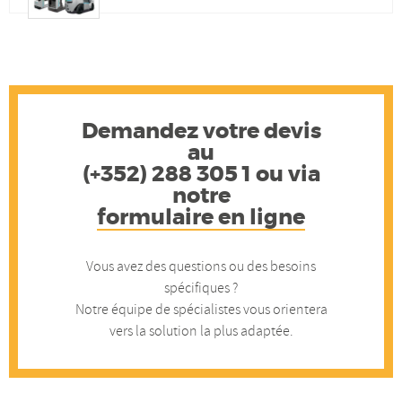
on
on
it
it
Facebook
Linkedin
-
by
-
-
Une
mail
Une
Une
gamme
-
gamme
gamme
complèt
Une
complète
complète
gam
Demandez votre devis
comp
au
(+352) 288 305 1 ou via
notre
formulaire en ligne
Vous avez des questions ou des besoins
spécifiques ?
Notre équipe de spécialistes vous orientera
vers la solution la plus adaptée.