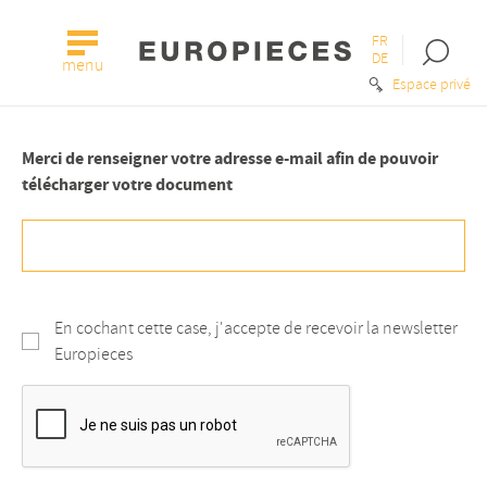
FR
Open
DE
menu
the
Espace privé
searc
bar
Merci de renseigner votre adresse e-mail afin de pouvoir
télécharger votre document
En cochant cette case, j'accepte de recevoir la newsletter
Europieces