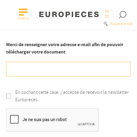
FR
Open
DE
menu
the
Espace privé
searc
bar
Merci de renseigner votre adresse e-mail afin de pouvoir
télécharger votre document
En cochant cette case, j'accepte de recevoir la newsletter
Europieces