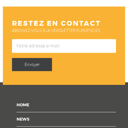
RESTEZ EN CONTACT
ABONNEZ-VOUS À LA NEWSLETTER EUROPIECES
Votre
adresse
e-
mail
Envoyer
HOME
NEWS