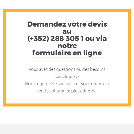
Catalogue
Catalogue
équipem
-
équipements
équipement
de
Cata
de
de
quai
équi
Demandez votre devis
quai
quai
de
au
quai
(+352) 288 305 1 ou via
notre
formulaire en ligne
Vous avez des questions ou des besoins
spécifiques ?
Notre équipe de spécialistes vous orientera
vers la solution la plus adaptée.