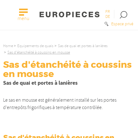
FR
Open
DE
menu
the
Espace privé
searc
bar
Home
Equipements de quais
Sas de quai et portes à lanières
Sas d'étanchéité à coussins en mousse
Sas d'étanchéité à coussins
en mousse
Sas de quai et portes à lanières
Le sas en mousse est généralement installé sur les portes
d'entrepôts frigorifiques à température contrôlée.
Sas d'étanchéité à coussins en