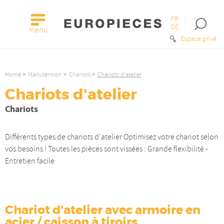
FR
Open
DE
menu
the
Espace privé
searc
bar
Home
Manutention
Chariots
Chariots d'atelier
Chariots d'atelier
Chariots
Différents types de chariots d'atelier Optimisez votre chariot selon
vos besoins ! Toutes les pièces sont vissées : Grande flexibilité -
Entretien facile
Chariot d'atelier avec armoire en
acier / caisson à tiroirs