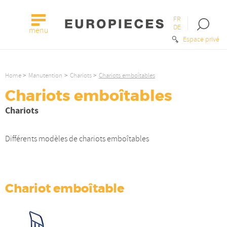
FR
Open
DE
menu
the
Espace privé
searc
bar
Home
Manutention
Chariots
Chariots emboîtables
Chariots emboîtables
Chariots
Différents modèles de chariots emboîtables
Chariot emboîtable