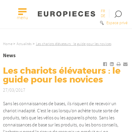
FR
Open
DE
menu
the
Espace privé
searc
bar
Home
Actualités
Les chariots élévateurs : le guide pour les novices
News
Share
Share
Print
S
Les chariots élévateurs : le
on
on
it
it
Facebook
Linkedin
-
by
guide pour les novices
-
-
Les
ma
27/03/2017
Les
Les
chari
-
chariots
chariots
éléva
Le
Sans les connaissances de bases, ils risquent de recevoir un
élévateurs
élévateu
:
ch
chariot inadapté. C’est le cas lorsqu’on achète toute sorte de
:
:
le
él
produits, tels que les vélos ou les appareils photo. Sans les
le
le
guid
:
connaissances de base sur les produits, ou les bons conseils,
guide
guide
pour
le
l’acheteur prend le risque de recevoir un produit qui ne